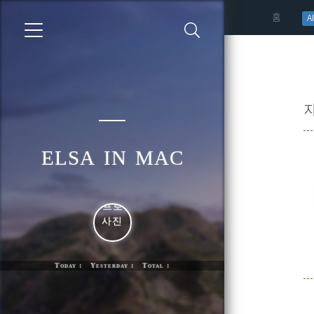
(curren
홈
AI
elsa in mac
Today : Yesterday : Total :