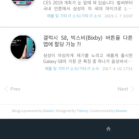
CES 2019 개최가 눈 앞에 와 있습니다. 벌써부터
다(업데이트 시 Apple TV앱이 포함되어 있음). 삼
국내 언론에서 삼성의 차 세대 마이크로 LED
성 이 외에 VIZIO, LG, SONY등 스마트 TV는 올해
(MicroLED) 스마트 TV에 대한 기사들이 뜨고 있습
내로 서비스 할 예정입니다. 삼성 스마트 TV의 경우
애플 및 기타 IT 소식/기타 IT 소식
2019. 1. 7. 16:07
니다. 이슈의 핵심들 가운데는 경쟁사인 애플의
는 2019년 출시 전 모델과 2018년 모델..
Airplay2 인터페이스를 지원함과 동시에 iTunes
(Movie & TV Shows)서비스를 삼성 스마트TV를
갤럭시 S8, 빅스비(Bixby) 버튼을 다른
통해 사용할 수 있게 되었다는 것도 있는데요.
앱에 할당 가능 ?!
Airplay2 기능은 삼성뿐만 아니라, LG나 Sony,
Vizio TV에서도 서비스할 예정 입니다. 애플이
삼성이 야심차게 재기를 노리고 새롭게 출시한
AppleTV를 판매하고는 있지만, 이는 어디까지나
Galaxy S8의 가장 큰 특징 중 하나가 음성비서 서
일종의 멀티미디어 기기일 뿐 Display를 포함하고
비스인 Bixby 라죠. 삼성은 Android가 자체적으로
있는 것은 아니죠. 따라서, 삼성TV에 iTunes가 들
애플 및 기타 IT 소식/기타 IT 소식
2017. 4. 10. 17:51
제공하는 음성비서 서비스인 Google Assistant와
어간다는 것은 삼성뿐만 아니라 Contents
차별화를 시키기 위해 Bixby 전용 호출 물리 버튼
Service 생태계를 확..
을 측면에 달았는데요.. 삼성의 의도와는 다르게 이
Prev
Next
버튼이 반대로 경쟁 상대인 Google Assistant를
호출하는 버튼으로 사용될런지도 모르겠습니다. 지
난 5일 Dylan Bertwell 이 올린 YouTube 동영상
을 보면, Galaxy S8의 Bixby Button을 Re-
Blog is powered by
Daum
/ Designed by
Tistory
/ Customized by
Kinesis
Mapping 하여 사용할 수 있음을 보여주고 있습니
다. 그에 의하면, "All in one Gestures"라는 앱을
이용하면, 다른 앱의 기능을 호출하도록 ..