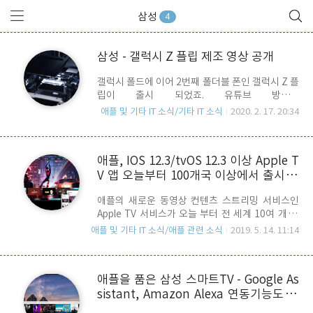
삼성
4
삼성 - 갤럭시 Z 플립 제조 영상 공개
갤럭시 폴드에 이어 2번째 폴더블 폰인 갤럭시 Z 플
립이 출시 되었죠. 유튜브 방송인
JerryRigEverything에서 갤럭시 Z플립에 대한 내
애플 및 기타 IT 소식/기타 IT 소식
2020. 2. 17. 20:34
구성 테스트 방영 후, 디스플레이 내구성 논란이 일
기도 했었지요, 하지만, 갤럭시 폴드와는 또 다른 매
력이 있는 것 만은 틀림없어 보입니다. 가격만 빼
애플, IOS 12.3/tvOS 12.3 이상 Apple T
고.. 삼성은 오늘 자사 삼성전자 뉴스품 유튜브 채널
V 앱 오늘부터 100개국 이상에서 출시, A
을 통해 갤럭시 Z플립에 대한 조립 생산 공정 영상
을 공개 했습니다. 애플이 신 제품을 내 놓을 때, 이
pple TV 서비스 개시, 삼성 스마트 TV도
애플의 새로운 동영상 컨텐츠 스트리밍 서비스인
런 영상을 주로 공개 했었는데요. 60초 짜리 분량의
지원
Apple TV 서비스가 오늘 부터 전 세계 10여 개 국
이 영상 중 30초가 포장 및 운송 준비 과정 이라는
가에서 실시되며, Apple TV앱의 경우 100여개 국
점이 좀 웃음을 자아내는 군요. 좀 더 히이테크를 느
애플 및 기타 IT 소식/애플 관련 소식
2019. 5. 14. 11:14
이상을 대상으로 사용가능 합니다. Apple TV 앱을
낄 수 있는 멋진 영상을 기대 했건만... 플렉서블 디
통한 스트리밍 채널을 이용하기 위해서는 전용 앱
스플레이를 적용한 만큼, 사용자들의 사용상 주의..
인 Apple TV 앱을 사용해야 하며, iPhone, iPad,
애플을 품은 삼성 스마트TV - Google As
Aple TV 와 Samsung 스마트 TV를 이용할 수 있습
sistant, Amazon Alexa 연동기능도 추
니다. IOS 기기들은 오늘 새로 릴리즈된 IOS
12.3/tvOS 12.3으로 업데이트가 되어 있어야 합니
가 ??