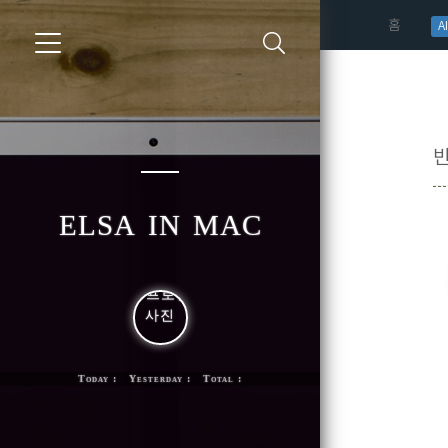
(curren
홈
AI
elsa in mac
Today : Yesterday : Total :