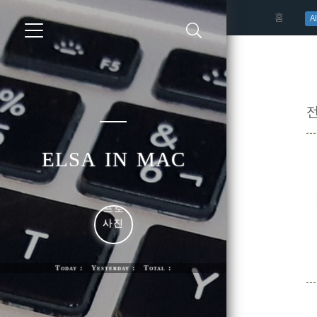
(curren
홈
AI
elsa in mac
Today : Yesterday : Total :