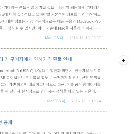
손꼽아 기다리는 분들도 많이 계실 것으로 생각이 되는데요. 기다리기
 Pro에 대해 필수적으로 알아야할 기본적인 정보를 미리 파악하고
ro에 대한 정보는 가장 기본적으로는 애플 공홈의 MacBook Pro
 파악하실 수 있지만, 이미 기존에 Mac을 사용하고 계시다면,
 살펴보기" ePub를 통해 좀 더 상세한 정보를 확인해 보실 수도 있
Mac(OS X)
2016. 11. 10. 00:37
플에서 제공하는 지원 페이지를 통해서도 동일한 내용을 확..
티스토리툴바
액세서리 기 구매자에게 인하가격 환불 안내
nderbolt-3 (USB-C) 타입으로 일원화 하면서, 전문가용 노트북
USB-C 어댑터나 케이블을 별도로 구매하게 되면서, 신형 맥북을
자들의 거센 항의에 애플이 1차적으로 최근, 애플 공식 홈페이지를
 올 해 말까지 한시적으로 인하하는 정책을 펴고 있는 가운데, 이
 통해 인하된 가격 만큼의 차액을 환불해 주겠다는 것이 알려 지면서,
Mac(OS X)
2016. 11. 9. 15:24
로 확인이 되고 있습니다. 지금까지 애플에서 볼 수 없..
버전 공개
타 버전인 16c41b를 공개 했습니다. 이전과 마찬가지로, Release