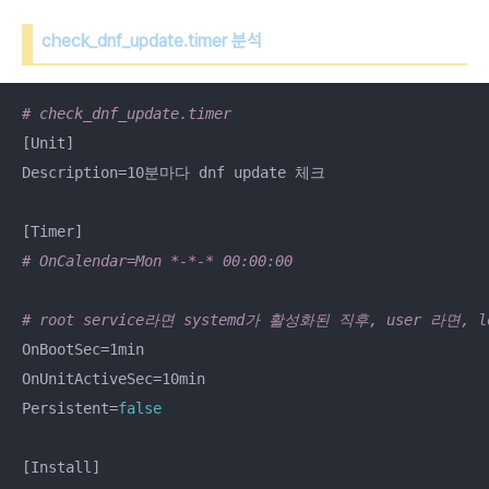
check_dnf_update.timer 분석
# check_dnf_update.timer
[Unit]

Description=10분마다 dnf update 체크

# OnCalendar=Mon *-*-* 00:00:00
# root service라면 systemd가 활성화된 직후, user 라면
OnBootSec=1min

OnUnitActiveSec=10min

Persistent=
false
[Install]
