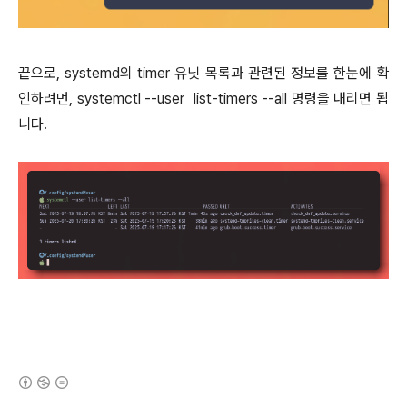
끝으로, systemd의 timer 유닛 목록과 관련된 정보를 한눈에 확
인하려먼, systemctl --user list-timers --all 명령을 내리면 됩
니다.
(새창열림)