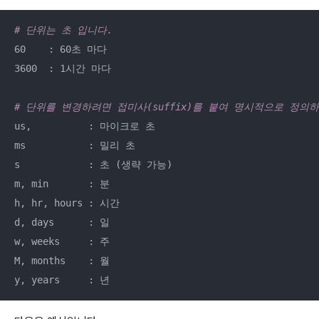
# 단위는 초 입니다. 
60    : 60초 마다 

3600  : 1시간 마다 

# 단위를 변경하려면 접미사(suffix)를 붙여 명시적으로 정의하
us,          : 마이크로 초 

ms           : 밀리 초 

s            : 초 (생략 가능) 

m, min       : 분 

h, hr, hours : 시간 

d, days      : 일 

w, weeks     : 주

M, months    : 월 

y, years     : 년