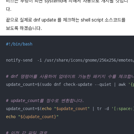
비스는 부팅이 되면 systemd에 의해서 자동으로 개시될 것입니
다.
끝으로 실제로 dnf update 를 체크하는 shell script 소스코드를
보도록 하겠습니다.
#!/bin/bash
notify-send  -i /usr/share/icons/gnome/256x256/emotes
# dnf 명령어를 사용하여 업데이트 가능한 패키지 수를 체크합
update_count=$(sudo dnf check-update --quiet | awk 
'{
# update_count를 정수로 변환합니다.
update_count=$(
echo
"
$update_count
"
 | tr -d 
'[:space:
echo
"
${update_count}
"
# 이전 값 파일 경로