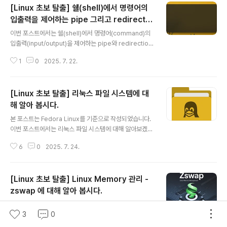
[Linux 초보 탈출] 쉘(shell)에서 명령어의
리자(Package Manager)를 배우라는 것입니다. 제 아
무리 뛰어난 OS를 설치했다 하더라도 프로그램을 설치하
입출력을 제어하는 pipe 그리고 redirectio
글 내용
거나 설치된 프르그램을 관리할지 모른다면 무슨 의미가
n
이번 포스트에서는 쉘(shell)에서 명령어(command)의
있겠습니까? 그래서 가장 먼저 배워야 할 것 중에 하나는
입출력(input/output)을 제어하는 pipe와 redirection
본인이 사용하는 리눅스 배포판의 기본 Package Mana
이라는 개념에 대해 알아보도록 하겠습니다. 리눅스를 사
ger에 대해 알아야 합니다. 이 번 포스트에서는 Redhat
1
0
2025. 7. 22.
용하다 보면, 자연스럽게 Terminal을 자주 그리고 오래
계열의 ..
사용하게 됩니다. 이유는 대다수의 많은 도구들이 GUI 보
다는 Text 기반의 CLI/TUI 들이기 때문이고. Linux를 사
[Linux 초보 탈출] 리눅스 파일 시스템에 대
용하는 컴퓨터의 환경을 관리하거나 꾸미거나 하는 등등의
작업들이 대부분 terminal에서 이뤄집니다. 그래서 Linux
해 알아 봅시다.
글 내용
를 잘, 그리고 능숙하게 사용하려면 Terminal을 잘 사용
본 포스트는 Fedora Linux를 기준으로 작성되었습니다.
해야 하는데, "Terminal을 잘 사용한다"는 의미는 Termi
이번 포스트에서는 리눅스 파일 시스템에 대해 알아보겠습
nal 프로그램을 잘 쓸 줄 안다는 의미보다는 Terminal에
니다. 리눅스의 파일 시스템 전체를 이해한다는 것은 굉장
서 하고자 하는 작업을 능..
6
0
2025. 7. 24.
히 방대한 지식체계입니다. 이것을 블로그 글 한 두 개로 다
설명할 수는 없겠지요. 본 포스트에서는 WIndows나 ma
cOS를 사용하다가 Linux로 입문하는 분들이 WIndows
[Linux 초보 탈출] Linux Memory 관리 -
나 macOS와는 파일 시스템에서 어떤 차이가 있고, 리눅
스를 사용하기 위해 파일 시스템과 관련하여 기본적으로
zswap 에 대해 알아 봅시다.
글 내용
알고 있어야 하는 중요한 몇 가지를 살펴보도록 하겠습니
이 포스트는 Fedora Linux를 기준으로 작성되었습니다.
다. - - - - -파일 시스템(File System 혹은 Filesyste
3
0
이번 포스트에서는 Linux에서 RAM Cache를 제공하는
m)이란 컴퓨터의 저장장치에 데이터를 저장하고 관리하는
Kernel 기능인 zswap에 대해 함께 알아보도록 하겠습니