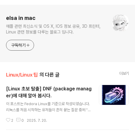
로그 정보
elsa in mac
애플 관련 최신소식 및 OS X, IOS 정보 공유, 3D 프린터,
Linux 관련 정보를 다루는 블로그 입니다.
구독하기
더보기
Linux/Linux 팁
의 다른 글
[Linux 초보 탈출] DNF (package manag
er)에 대해 알아 봅시다.
글 내용
이 포스트는 Fedora Linux를 기준으로 작성되었습니다.
리눅스를 처음 시작하는 유저들이 흔히 묻는 질문 중에 "리
눅스 설치하고 가장 먼저 뭘 배워야 합니까?" 라고 묻습니
2
0
2025. 7. 20.
다. 이때 제가 늘 하는 말은 "어떤 리눅스를 사용하는데?
아.. 그래? 그럼 XXX부터 배워야지~"라고 말해주곤 하는
데, XXX가 뭐냐 하면 바로 해당 리눅스의 기본 패키지 관