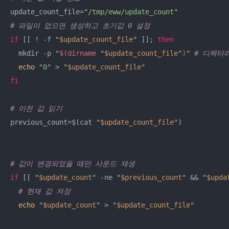
update_count_file=
"/tmp/eww/update_count"
# 파일이 없으면 생성하고 초기값 0 설정
if
 [[ ! -f 
"
$update_count_file
"
 ]]; 
then
  mkdir -p 
"
$(dirname 
"
$update_count_file
"
)
"
# 디렉터
echo
"0"
 > 
"
$update_count_file
"
fi
# 이전 값 읽기
previous_count=$(cat 
"
$update_count_file
"
)

# 값이 변경되었을 때만 사운드 재생
if
 [[ 
"
$update_count
"
 -ne 
"
$previous_count
"
 && 
"
$upda
# 현재 값 저장
echo
"
$update_count
"
 > 
"
$update_count_file
"