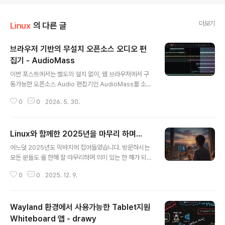
더보기
Linux
의 다른 글
브라우저 기반의 무설치 오픈소스 오디오 편
집기 - AudioMass
글 내용
이번 포스트에서는 별도의 설치 없이, 웹 브라우저에서 구
동가능한 오픈소스 Audio 편집기인 AudioMass를 소개
합니다.음악관련된 일을 하거나 관련된 전문적인 작업을
0
0
2026. 5. 30.
하는 분들이라면 이미 매우 강력한 전문 Pro Tool을 사용
하고 있을 것입니다. 반면 대부분의 일반인들은 음원 파일
을 편집한다는 것 자체가 아주 가끔 어쩌다 한번 정도 필요
Linux와 함께한 2025년을 마무리 하며...
한 작업입니다. 아주 드물게 사용하는 것이다 보니, 대부분
글 내용
은 음원 관련 app을 설치하여 사용하는 일은 없습니다. Li
어느덧 2025년도 막바지에 접어들었습니다. 방문하시는
nux에서는 가장 대포적인 음원편집 도구로 Audacity 가
모든 분들도 올 한해 잘 마무리하며 의미 있는 한 해가 되었
있지만, 설치도 번거롭고 무겁기도 하죠. 의존성도 높은 편
기를 기원합니다. 블로그 조회수가 마침내 100만이 넘었
이서 Audacity보다 의존성 패키지를 더 많이 설치해야 할
0
0
2025. 12. 9.
습니다. 와... 유명 유튜버나 인플루엔서들의 올리는 영상하
수도 있습니다. 이번 포스트에서 소개하는 AudioMass는
나 사진 하나의 하루 조회수 보다 작은 수치일 수도 있겠지
설치..
만, 개인적으로는 그래도 올해 남긴 의미 중 하나입니다. 이
Wayland 환경에서 사용가능한 Tablet지원
번 포스트에서는 Linux를 사용하면서 느낀 2025년 한 해
를 되돌아 보고자 합니다. 2024년 마지막 날.. 정말 가벼
Whiteboard 앱 - drawy
글 내용