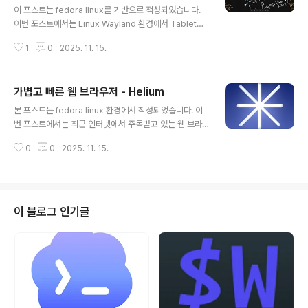
운 맘으로 사 놓고 잘 쓰지도 않던 mac mini에 Asahi Lin
이 포스트는 fedora linux를 기반으로 적성되었습니다.
ux를 설치한 것이 나의 컴퓨터 환경에 전환점이 되었습니
이번 포스트에서는 Linux Wayland 환경에서 Tablet을
다. 사실 직업이 Embedded Linux를 사용하는 것이었기
활용할 수 있는 drawing Tool 인 drawy를 소개합니다.
에 Linux 자체가 생소한 영역은 아니었지만, ..
1
0
2025. 11. 15.
Linux에서 특히나 Wayland 환경에서는 Tablet을 이용
하여 white board 스타일로 간단히 drawing을 할 수 있
는 앱이 거의 없습니다. 그나마 가장 완성도 높은 근접한 솔
가볍고 빠른 웹 브라우저 - Helium
루션으로 web browser기반의 Excalidraw 가 있지요.
글 내용
필자도 개인적으로는 self-hosting으로 이 앱을 사용해
본 포스트는 fedora linux 환경에서 작성되었습니다. 이
오고 있었습니다. 한데, 오늘 github를 검색하던 중, 웹 인
번 포스트에서는 최근 인터넷에서 주목받고 있는 웹 브라
터페이스가 아닌 QT6 기반의 C++ 앱이 있는 것을 알게
우저인 Helium을 소개합니다. 웹 브라우저는 우리 일상에
되었습니다. 2025년 1월 2일 날 프로젝트가 등록되어 있
0
0
2025. 11. 15.
서 아마 가장 많이 그리고 거의 대부분의 시간을 함께 하는
으니. 1..
대표적인 app 이지요. 제각가 차별화된 기능과 편의성을
내세운 매우 많은 웹 브라우저들이 있습니다. 물론 가장 높
은 사용자층을 갖고 있는 것은 Google의 chrome 일 것
입니다. 어떤 웹 브라우저를 사용할 것인가 하는 것은 사용
이 블로그 인기글
자들마다 나름의 주관적인 기준에 의해 선택되어지게 되는
데, 필자의 경우에도 나름의 기준이 있습니다. 우선 가장 중
요한 것은 "개인정보 보호"입니다. 가급적이면 웹 브라우저
사용과 관련된 정보들이 노출되거나 수집되지 않기를 원하
지요. AI..