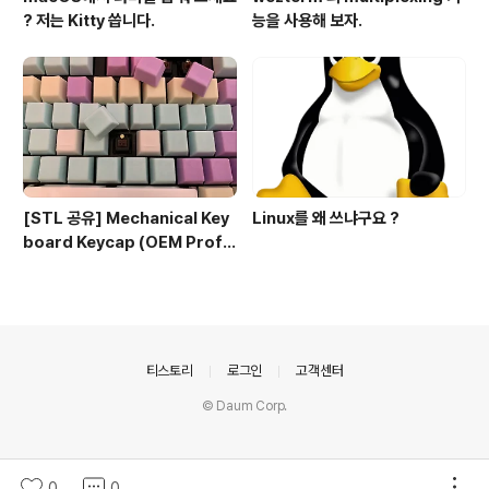
? 저는 Kitty 씁니다.
능을 사용해 보자.
[STL 공유] Mechanical Key
Linux를 왜 쓰냐구요 ?
board Keycap (OEM Profil
e fullset)
의안내
티스토리
로그인
고객센터
© Daum Corp.
0
0