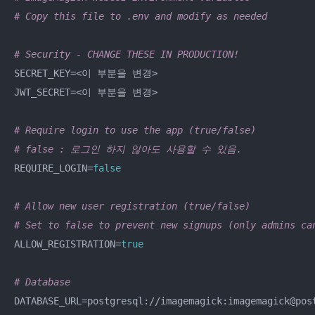
# Copy this file to .env and modify as needed
# Security - CHANGE THESE IN PRODUCTION!
SECRET_KEY=<이 부분을 변경>

JWT_SECRET=<이 부분을 변경>

# Require login to use the app (true/false)
# false : 로그인 하지 않아도 사용할 수 있음. 
REQUIRE_LOGIN=
false
# Allow new user registration (true/false)
# Set to false to prevent new signups (only admins ca
ALLOW_REGISTRATION=
true
# Database
DATABASE_URL=postgresql://imagemagick:imagemagick@post