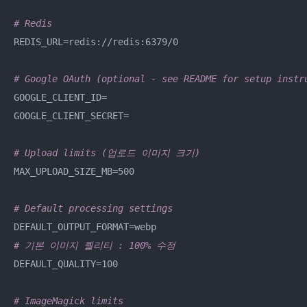
# Redis
REDIS_URL=redis://redis:6379/0

# Google OAuth (optional - see README for setup instr
GOOGLE_CLIENT_ID=

GOOGLE_CLIENT_SECRET=

# Upload limits (업로드 이미지 크기)
MAX_UPLOAD_SIZE_MB=500   

# Default processing settings
# 기본 이미지 퀄리티 : 100% 수정 
DEFAULT_QUALITY=100

# ImageMagick limits