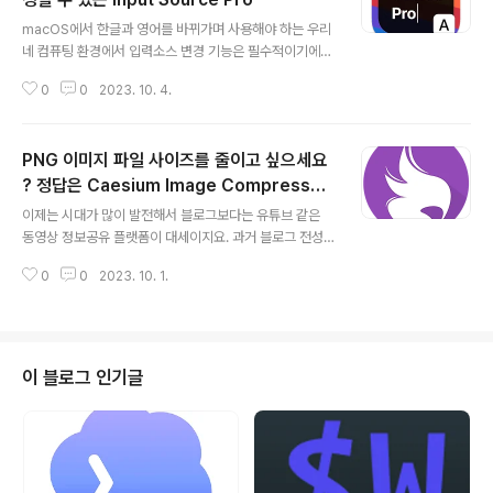
글 내용
소개하고자 합니다. 엄밀히 말하면, menu bar를 대치한
macOS에서 한글과 영어를 바뀌가며 사용해야 하는 우리
다기 보단, menu bar는 숨겨 놓고 그 위치에 status bar
네 컴퓨팅 환경에서 입력소스 변경 기능은 필수적이기에
를 표시한다고 보면 됩니다. 우선, 두 앱 모두 macOS Tili
개인마다 매우 민감한 부분 입니다. capsLock 키로 한/영
ng Window Manager인 yabai..
0
0
2023. 10. 4.
전환하는 것이 macOS의 기본인데, windows를 사용하
다가 넘어온 사용자들에겐 굉장히 거북한 환경이고, 그러
다 보니 많은 분들이 다양한 방법으로 자신만의 한/영전환
PNG 이미지 파일 사이즈를 줄이고 싶으세요
방법을 사용하지요. 이번 포스트에서 소개해 드리는 Input
Source Pro 앱은 한/영 전환과 관련된 환경과 번거로움
? 정답은 Caesium Image Compressor
글 내용
을 조금은 덜 수 있는 무료 앱입니다. 이 앱의 가장 큰 강점
(무료)
이제는 시대가 많이 발전해서 블로그보다는 유튜브 같은
은 현재 활성화된 앱마다 기본 언어를 직접 설정할 수 있다
동영상 정보공유 플랫폼이 대세이지요. 과거 블로그 전성
는 점 입니다. 예를 들어 Finder는 영문, Safari는 한글, 음
기 때에는 게시글에 올라가는 이미지의 사이즈를 줄이는
악 앱은 영문.. 등등 각 앱마다 기본 언어를 설정함으로써..
0
0
2023. 10. 1.
것이 큰 과제중에 하나 였습니다. 아무래도 로딩 속도에 지
대한 영향을 미치기 때문이지요. 대부분 PNG 포멧보다는
압축율이 좋은 JPG 파일을 사용하지만, PNG 파일을 선
호 하시는 분들도 많습니다. 과거에는 ImageOptim 나 O
ptiImage 같은 앱들이 굉장히 좋은 평가를 받았습니다.
이 블로그 인기글
압축률이 좋아서 꽤나 파일 크기를 줄일 수 있었죠. 문제는
압축 속도가 느리다는 것이 흠이라면 흠이랄까.. 오늘 소개
해 드리는 Caesium Image Compressor는 윈도우와
macOS를 모두 지원하는 Image Compressor 앱으로
최신앱 답..