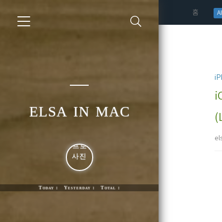
(curren
홈
AI
iP
i
elsa in mac
(
el
Today : Yesterday : Total :