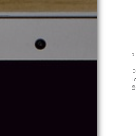
이
i
L
을