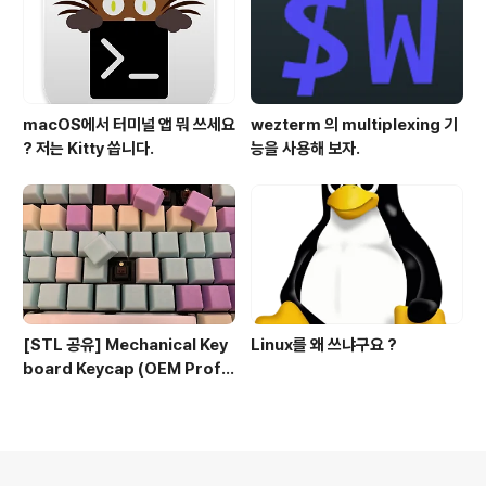
macOS에서 터미널 앱 뭐 쓰세요
wezterm 의 multiplexing 기
? 저는 Kitty 씁니다.
능을 사용해 보자.
[STL 공유] Mechanical Key
Linux를 왜 쓰냐구요 ?
board Keycap (OEM Profil
e fullset)
의안내