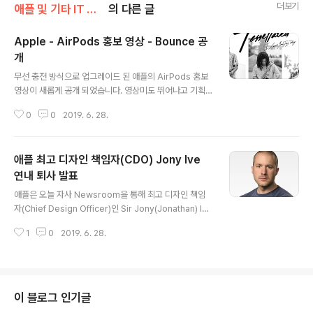
더보기
애플 및 기타 IT 소식/애플 관련 소식
의 다른 글
Apple - AirPods 홍보 영상 - Bounce 공
개
글 내용
무선 충전 방식으로 업그레이드 된 애플의 AirPods 홍보
영상이 새롭게 공개 되었습니다. 영상미도 뛰어나고 기획
력도 좋지만 무엇보다 BGM이 매우 신선하다는 건데, 해당
0
0
2019. 6. 28.
영상의 BGM은 자마이카 출신의 뮤지션인 Tessellated
의 2016년 작 "I Learnt Some Jazz Today" 입니다.
Tessellated는 현재는 미국 LA에서 프로듀서겸 싱어송
애플 최고 디자인 책임자(CDO) Jony Ive
라이터로 활동을 하고 있으며, 레케, 힙합, 제즈를 넘나드는
광범위한 음악 스타일을 추구 하는 아티스트로 이 곡은 그
연내 퇴사 발표
글 내용
가 Orlando에 위치한 대학에 다닐 당시, 하루 밤 사이에
애플은 오늘 자사 Newsroom을 통해 최고 디자인 책임
만든 곡이라고 합니다. 당시 나이는 18살.. 원곡 자체가 1분
자(Chief Design Officer)인 Sir Jony(Jonathan) Ive
45초로 매우 짧지만 매우 피아노 선율이 리드해서 정제된
가 연내 애플을 퇴사한다고 전했습니다. Ive는 1992년 애
느낌을 주면서도 힙합 고유의 감각적 리듬이..
1
0
2019. 6. 28.
플에 입사했지만, 초창기에는 크게 주목받지는 못했었습니
다. 이유는 당시에는 디자인이라는 요소가 큰 비중을 차지
하지 못했던 시절이였기 때문입니다. 하지만, 1997년 고
스티브 잡스가 애플에 복귀하면서 기획한 아이맥 G3를 Iv
e가 디자인했고, 이 제품이 큰 호응을 받으면서, 서서히 이
이 블로그 인기글
름을 알리게 됩니다. Ive는 원래 컴퓨터라는 제품에 대한