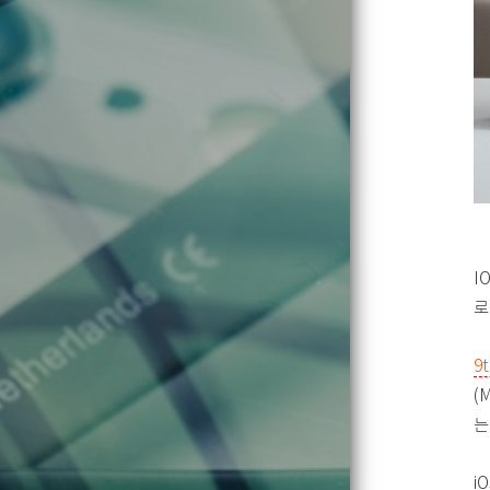
I
로
9
(
는
i