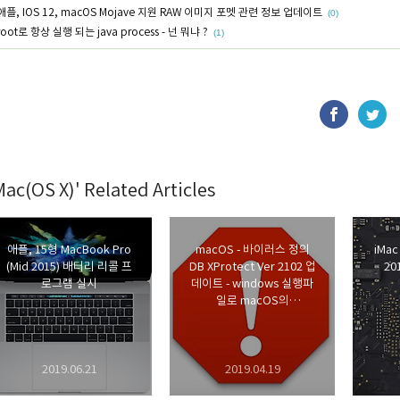
애플, IOS 12, macOS Mojave 지원 RAW 이미지 포멧 관련 정보 업데이트
(0)
root로 항상 실행 되는 java process - 넌 뭐냐 ?
(1)
Mac(OS X)' Related Articles
애플, 15형 MacBook Pro
macOS - 바이러스 정의
iMac
(Mid 2015) 배터리 리콜 프
DB XProtect Ver 2102 업
20
로그램 실시
데이트 - windows 실행파
일로 macOS의
GateKeeper를 우회하는
TrojanSpy.MacOS.Winpl
yer 에 대응
2019.06.21
2019.04.19