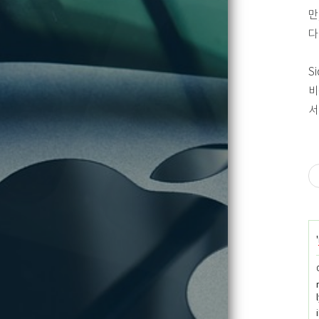
만
다
S
비
서
'