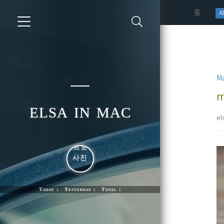
(curren
홈
AI
Ma
m
elsa in mac
el
Today : Yesterday : Total :