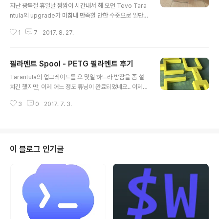
지난 광복절 휴일날 짬짬이 시간내서 해 오던 Tevo Tara
ntula의 upgrade가 마침내 만족할 만한 수준으로 일단락
되어, 뭘 좀 만들어 볼까 구상을 하다 4족 로봇을 하나 만들
1
7
2017. 8. 27.
어 보자고 생각했습니다. DIY의 표준 인터페이스라고 할
수 있는 Arduino(아두이노)나 Raspberry Pi 등의 보드
를 이용하여 만들어야 하지만, 검색질을 좀 해 보니, 보드
필라멘트 Spool - PETG 필라멘트 후기
자체도 그렇고 Add-On 확장 보드들도 너무 많아서 이건
글 내용
뭐... 만만치 않더군요.. 그러다 Google에서 딱 내가 찾던
Tarantula의 업그레이드를 요 몇일 하느라 밤잠을 좀 설
보드를 발견하게 되었습니다. 대만에 위치한 Jason wor
치긴 했지만, 이제 어느 정도 튜닝이 완료되었네요.. 이제
kshop 이라는 팀이 만든 Mini Plan 이라는 Arduino Cu
꽤 만족할 만한 수준까지 올라온 듯 합니다. ^^지금까지 줄
stom 보드인데요..AA 건전지 3개를 병렬로 붙여 놓은 정
3
0
2017. 7. 3.
곳, 손쉬운 PLA를 가지고 출력을 해 왔는데, 이번에 레인
도의 크기로, 보시는 바와 ..
보우사의 PETG 필라멘트를 구매하여 출력을 걸어봤습니
다. 프린팅 공간이 협소하여, 다 수의 큰 필라멘트 Spool
을 놔두고 작업하기가 수월치 않아.. 대략 200g 정도씩을
끊어서 사용하기 위해 소량용 spool을 만들기로 하고, 4
이 블로그 인기글
개 정도를 출력했습니다. 그 중에 하나를 PETG로 출력을
해 봤는데요..결과물은 아래와 같습니다. 아직 정리 전이라
주변이 어수선하네요..ㅋPETG는 일반적인 광고에서 말하
는 것처럼 ABS와 PLA의 중간쯤에 위치하는 필라멘트로
PLA ..