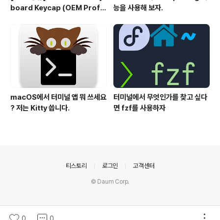
board Keycap (OEM Profil
능을 사용해 보자.
e fullset)
macOS에서 터미널 앱 뭐 쓰세요
터미널에서 무엇인가를 찾고 싶다
? 저는 Kitty 씁니다.
면 fzf를 사용하자
의안내
티스토리
로그인
고객센터
© Daum Corp.
0
0